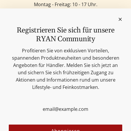
Montag - Freitag: 10 - 17 Uhr.
Samstag: 11 - 14 Uhr.
Sonntag: Geschlossen.
Feinkost
Registrieren Sie sich für unsere
Kerzen
RYAN Community
Lifestyle & Deko
Unsere Marken
Profitieren Sie von exklusiven Vorteilen,
Merchandise
spannenden Produktneuheiten und besonderen
Blog
Angeboten für Händler. Melden Sie sich jetzt an
Suchen
und sichern Sie sich frühzeitigen Zugang zu
Kontakt
Aktionen und Informationen rund um unsere
Cookie Einstellungen
Lifestyle- und Feinkostmarken.
Impressum
Datenschutzerklärung
Versandbedingungen
AGB
Sitemap
Folgen Sie uns: