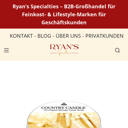
Z
Ryan’s Specialties – B2B-Großhandel für
u
Feinkost- & Lifestyle-Marken für
m
Geschäftskunden
I
n
KONTAKT
-
BLOG
-
ÜBER UNS
-
PRIVATKUNDEN
h
a
l
t
s
p
r
i
n
g
e
n