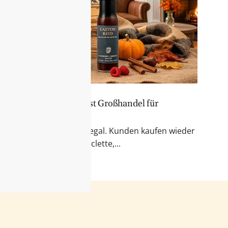
er Sortiment – Feinkost Großhandel für
 & Fondue
r Blick auf das Feinkostregal. Kunden kaufen wieder
kte für Käseabende, Raclette,...