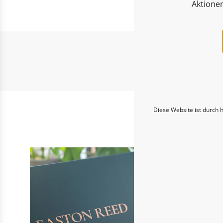
Aktione
Entd
Diese Website ist durch 