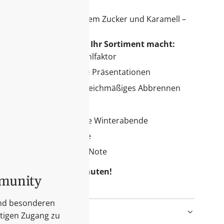
Noten von Vanille, braunem Zucker und Karamell –
 an einem Wintertag.
em starken Produkt für Ihr Sortiment macht:
 Duft mit hohem Wohlfühlfaktor
eszeit und weihnachtliche Präsentationen
 mit zwei Dochten für gleichmäßiges Abbrennen
 diesen Duft lieben:
ene Kekse und gemütliche Winterabende
– ideal für die Feiertage
e einladende, festliche Note
Jahreszeit stilvoll einläuten!
mmunity
und besonderen
itigen Zugang zu