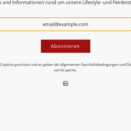
n und Informationen rund um unsere Lifestyle- und Feinkos
Abonnieren
ecken Sie neue Insights in unseren 
hCaptcha geschützt und es gelten die
allgemeinen Geschäftsbedingungen
und
Da
von hCaptcha.