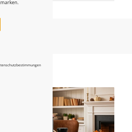
tmarken.
Blogs
tenschutzbestimmungen