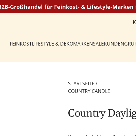
 B2B-Großhandel für Feinkost- & Lifestyle-Marke
FEINKOST
LIFESTYLE & DEKO
MARKEN
SALE
KUNDENGRU
STARTSEITE
/
COUNTRY CANDLE
Country Dayli