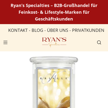
Z
Ryan’s Specialties – B2B-Großhandel für
u
Feinkost- & Lifestyle-Marken für
m
Geschäftskunden
I
n
KONTAKT
-
BLOG
-
ÜBER UNS
-
PRIVATKUNDEN
h
a
l
t
s
p
r
i
n
g
e
n