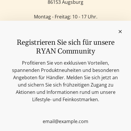
86153 Augsburg
Montag - Freitag: 10 - 17 Uhr.
Samstag: 11 - 14 Uhr.
Sonntag: Geschlossen.
Feinkost
Registrieren Sie sich für unsere
Kerzen
RYAN Community
Lifestyle & Deko
Unsere Marken
Profitieren Sie von exklusiven Vorteilen,
Merchandise
spannenden Produktneuheiten und besonderen
Blog
Angeboten für Händler. Melden Sie sich jetzt an
Suchen
und sichern Sie sich frühzeitigen Zugang zu
Kontakt
Aktionen und Informationen rund um unsere
Cookie Einstellungen
Lifestyle- und Feinkostmarken.
Impressum
Datenschutzerklärung
Versandbedingungen
AGB