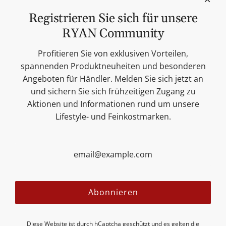
Feinkost
Registrieren Sie sich für unsere
Kerzen
RYAN Community
Lifestyle & Deko
Unsere Marken
Profitieren Sie von exklusiven Vorteilen,
Merchandise
spannenden Produktneuheiten und besonderen
Blog
Angeboten für Händler. Melden Sie sich jetzt an
Suchen
und sichern Sie sich frühzeitigen Zugang zu
Kontakt
Aktionen und Informationen rund um unsere
Cookie Einstellungen
Lifestyle- und Feinkostmarken.
Impressum
Datenschutzerklärung
Versandbedingungen
AGB
Sitemap
Folgen Sie uns:
Abonnieren
Diese Website ist durch hCaptcha geschützt und es gelten die