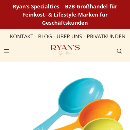
Z
Ryan’s Specialties – B2B-Großhandel für
u
Feinkost- & Lifestyle-Marken für
m
Geschäftskunden
I
n
KONTAKT
-
BLOG
-
ÜBER UNS
-
PRIVATKUNDEN
h
a
l
t
s
p
r
i
n
g
e
n