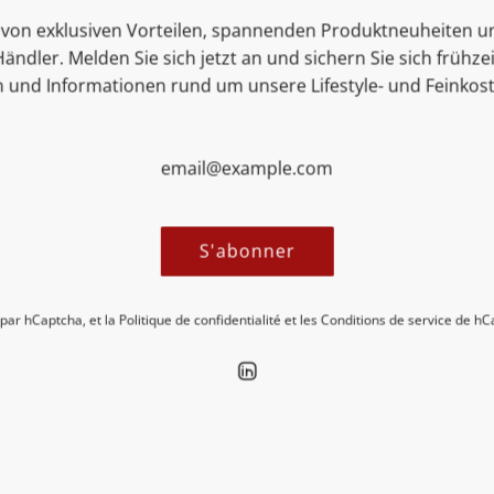
ie von exklusiven Vorteilen, spannenden Produktneuheiten 
ZUTATEN
ändler. Melden Sie sich jetzt an und sichern Sie sich frühze
n und Informationen rund um unsere Lifestyle- und Feinkos
MEHR INFORMATIONEN
S'abonner
 par hCaptcha, et la
Politique de confidentialité
et les
Conditions de service
de hCa
ecken Sie neue Insights in unseren 