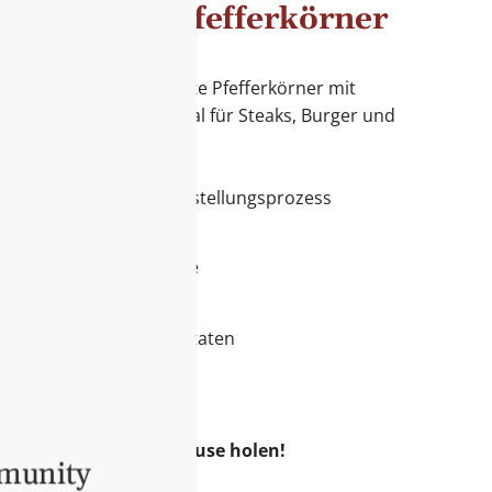
 Pepper - Pfefferkörner
rrel Foods
on-Fässern geräucherte Pfefferkörner mit
ht scharfer Note – ideal für Steaks, Burger und
Produkt lieben werden
durch einzigartigen Herstellungsprozess
Fleisch und Gemüse
Rauchigkeit und Schärfe
für Ihr Sortiment ist
gen, handverlesenen Zutaten
 Produkt aus den USA
d Grillfreunde
uchigen Genuss nach Hause holen!
mmunity