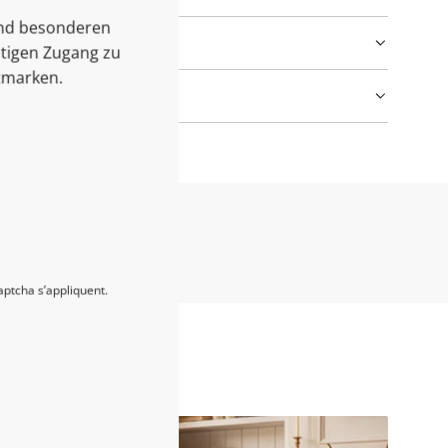
und besonderen
itigen Zugang zu
tmarken.
ptcha s’appliquent.
Blogs