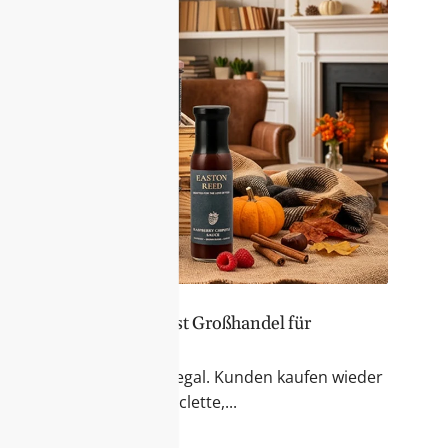
er Sortiment – Feinkost Großhandel für
 & Fondue
r Blick auf das Feinkostregal. Kunden kaufen wieder
kte für Käseabende, Raclette,...