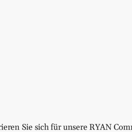
Bourbon Smoked
von Bourbon Ba
Langsam über Kentucky Bourb
rauchigem Geschmack und leic
Gemüse.
Warum Ihre Kunden dieses 
Intensiv rauchiges Aroma 
Vielseitig einsetzbar für 
Perfekte Kombination aus 
Warum dieses Produkt ideal 
Hergestellt aus hochwerti
Authentisches, regionales
Ideal für Feinschmecker un
Jetzt bestellen und den ra
rieren Sie sich für unsere RYAN Co