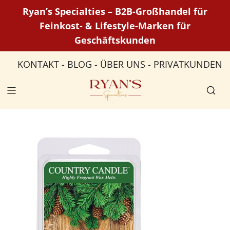
P
Ryan’s Specialties – B2B-Großhandel für
a
Feinkost- & Lifestyle-Marken für
s
Geschäftskunden
s
e
KONTAKT
-
BLOG
-
ÜBER UNS
-
PRIVATKUNDEN
r
a
u
c
o
n
t
e
n
u