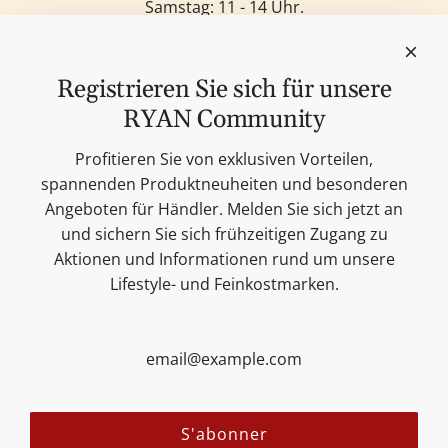
Samstag: 11 - 14 Uhr.
Sonntag: Geschlossen.
Feinkost
Kerzen
Registrieren Sie sich für unsere
Lifestyle & Deko
RYAN Community
Unsere Marken
Merchandise
Profitieren Sie von exklusiven Vorteilen,
Blog
spannenden Produktneuheiten und besonderen
Suchen
Angeboten für Händler. Melden Sie sich jetzt an
Kontakt
und sichern Sie sich frühzeitigen Zugang zu
Cookie Einstellungen
Aktionen und Informationen rund um unsere
Impressum
Lifestyle- und Feinkostmarken.
Datenschutzerklärung
Versandbedingungen
AGB
Sitemap
Folgen Sie uns:
S'abonner