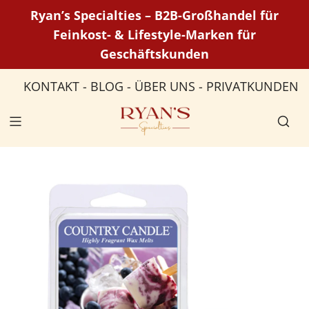
P
Ryan’s Specialties – B2B-Großhandel für
a
Feinkost- & Lifestyle-Marken für
s
Geschäftskunden
s
e
KONTAKT
-
BLOG
-
ÜBER UNS
-
PRIVATKUNDEN
r
a
u
c
o
n
t
e
n
u