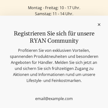
Montag - Freitag: 10 - 17 Uhr.
Samstag: 11 - 14 Uhr.
Sonntag: Geschlossen.
Feinkost
Kerzen
Registrieren Sie sich für unsere
Lifestyle & Deko
RYAN Community
Unsere Marken
Merchandise
Profitieren Sie von exklusiven Vorteilen,
Blog
spannenden Produktneuheiten und besonderen
Suchen
Angeboten für Händler. Melden Sie sich jetzt an
Kontakt
und sichern Sie sich frühzeitigen Zugang zu
Cookie Einstellungen
Aktionen und Informationen rund um unsere
Impressum
Lifestyle- und Feinkostmarken.
Datenschutzerklärung
Versandbedingungen
AGB
Sitemap