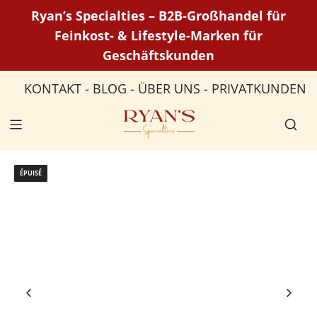
P
Ryan’s Specialties – B2B-Großhandel für
a
Feinkost- & Lifestyle-Marken für
s
Geschäftskunden
s
e
KONTAKT
-
BLOG
-
ÜBER UNS
-
PRIVATKUNDEN
r
a
u
c
o
ÉPUISÉ
n
t
e
n
u