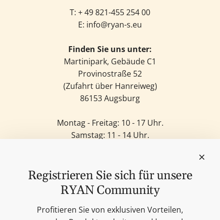
T: +
49 821-455 254 00
E:
info@ryan-s.eu
Finden Sie uns unter:
Martinipark, Gebäude C1
Provinostraße 52
(Zufahrt über Hanreiweg)
86153 Augsburg
Montag - Freitag: 10 - 17 Uhr.
Samstag: 11 - 14 Uhr.
Sonntag: Geschlossen.
Feinkost
Kerzen
Registrieren Sie sich für unsere
Lifestyle & Deko
RYAN Community
Unsere Marken
Merchandise
Profitieren Sie von exklusiven Vorteilen,