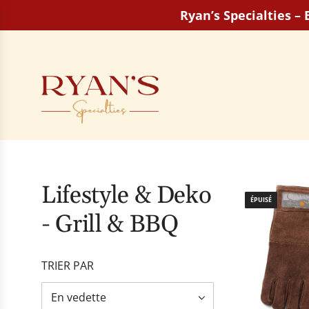
P
Ryan’s Specialties –
a
s
s
e
r
a
u
c
o
n
Lifestyle & Deko
t
ÉPUISÉ
e
- Grill & BBQ
n
u
TRIER PAR