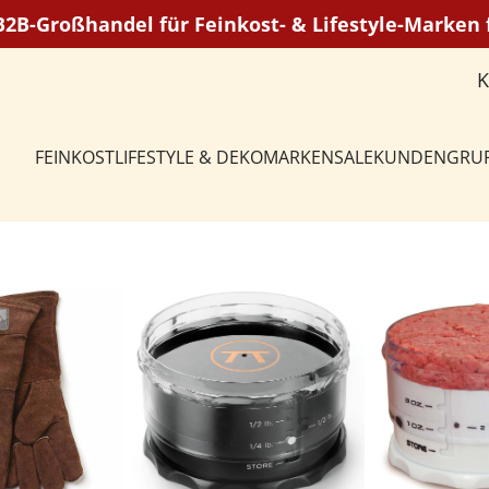
 B2B-Großhandel für Feinkost- & Lifestyle-Marke
FEINKOST
LIFESTYLE & DEKO
MARKEN
SALE
KUNDENGRU