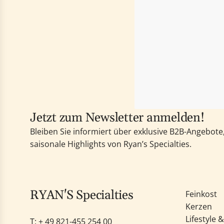
i
d
o
u
n
i
v
FEIN
t
a
"
l
f
u
o
e
r
"
"
p
Jetzt zum Newsletter anmelden!
A
r
Bleiben Sie informiert über exklusive B2B-Angebot
j
o
saisonale Highlights von Ryan’s Specialties.
o
d
u
u
t
i
e
t
RYAN'S Specialties
Feinkost
r
"
Kerzen
{
f
Lifestyle 
T: +
49 821-455 254 00
{