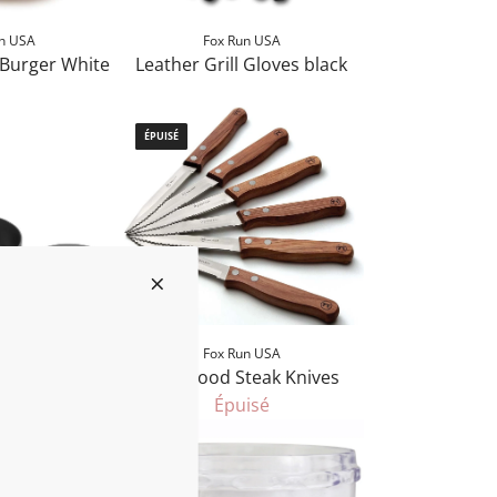
n USA
Fox Run USA
-Burger White
Leather Grill Gloves black
I
1
ÉPUISÉ
8
n
E
r
r
o
r
:
n USA
Fox Run USA
M
Stuffer
Rosewood Steak Knives
i
Épuisé
s
s
i