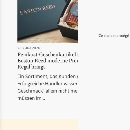
r
M
p
i
o
s
l
s
a
i
Ce site est protégé
t
n
i
28 juillet 2026
g
Feinkost-Geschenkartikel für Händler: Wie
o
i
Easton Reed moderne Premium-Delikatessen ins
n
n
Regal bringt
v
t
Ein Sortiment, das Kunden wirklich berührt
a
e
Erfolgreiche Händler wissen: Heute reicht „guter
l
r
Geschmack“ allein nicht mehr. Die Produkte
u
p
müssen im...
e
o
"
l
p
a
r
t
o