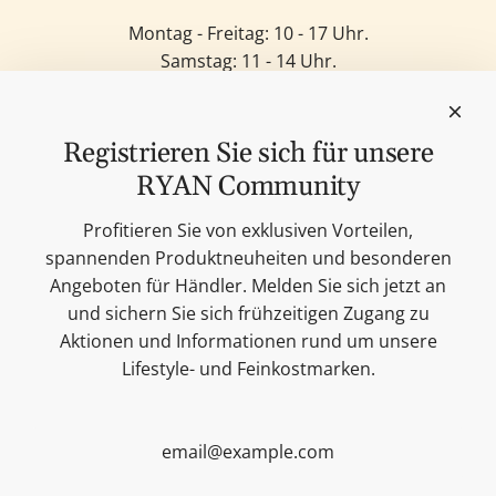
Montag - Freitag: 10 - 17 Uhr.
Samstag: 11 - 14 Uhr.
Sonntag: Geschlossen.
Feinkost
Kerzen
Registrieren Sie sich für unsere
Lifestyle & Deko
RYAN Community
Unsere Marken
Merchandise
Profitieren Sie von exklusiven Vorteilen,
Blog
spannenden Produktneuheiten und besonderen
Suchen
Angeboten für Händler. Melden Sie sich jetzt an
Kontakt
und sichern Sie sich frühzeitigen Zugang zu
Cookie Einstellungen
Aktionen und Informationen rund um unsere
Impressum
Lifestyle- und Feinkostmarken.
Datenschutzerklärung
Versandbedingungen
AGB
Sitemap