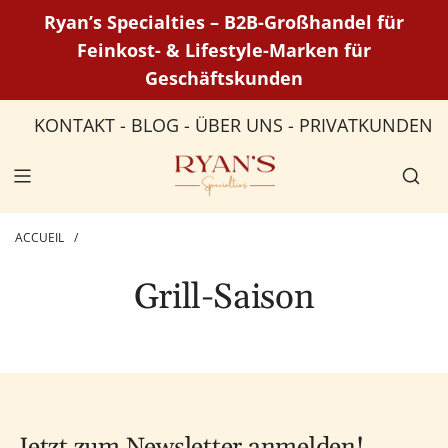
P
Ryan’s Specialties – B2B-Großhandel für
a
Feinkost- & Lifestyle-Marken für
s
Geschäftskunden
s
e
KONTAKT
-
BLOG
-
ÜBER UNS
-
PRIVATKUNDEN
r
a
u
c
o
ACCUEIL
/
n
t
Grill-Saison
e
n
u
Jetzt zum Newsletter anmelden!