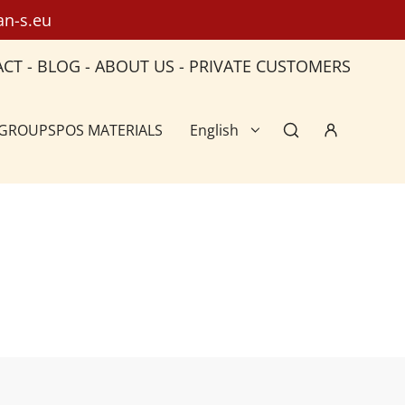
an-s.eu
ACT
-
BLOG
-
ABOUT US
-
PRIVATE CUSTOMERS
 GROUPS
POS MATERIALS
English