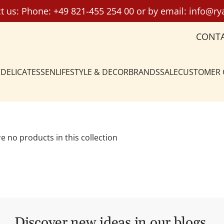
t us: Phone:
+49 821-455 254 00
or by email:
info@ry
CONT
DELICATESSEN
LIFESTYLE & DECOR
BRANDS
SALE
CUSTOMER
re no products in this collection
Discover new ideas in our blogs.