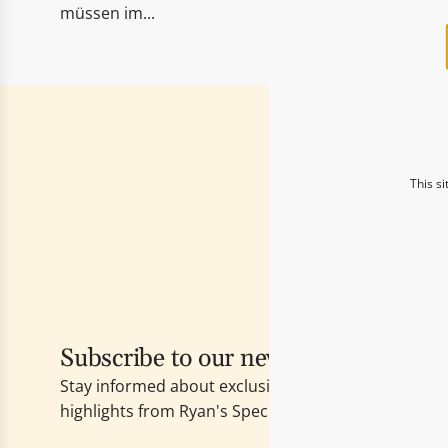
müssen im...
This s
Del
Subscribe to our newsletter now!
Stay informed about exclusive B2B offers, new go
highlights from Ryan's Specialties.