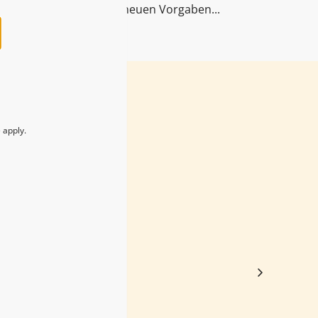
Raucharomen sind von neuen Vorgaben...
e
apply.
act