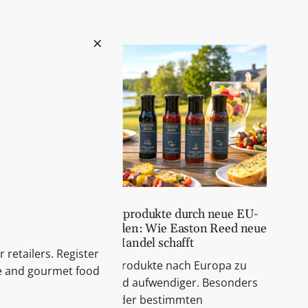
uly 23, 2026
Wenn beliebte Feinkostprodukte durch neue EU-
Vorschriften verschwinden: Wie Easton Reed neue
Möglichkeiten für den Handel schafft
 retailers. Register
Internationale Feinkostprodukte nach Europa zu
le and gourmet food
bringen, wird zunehmend aufwendiger. Besonders
Rezepturen mit Honig oder bestimmten