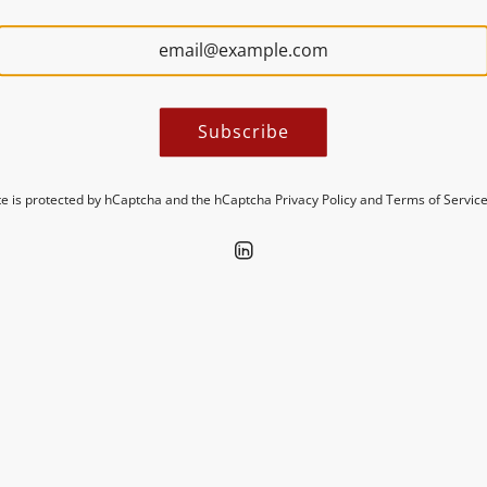
Subscribe
Shop our categories
ite is protected by hCaptcha and the hCaptcha
Privacy Policy
and
Terms of Servic
icatessen
Lifestyle & Deko
Brends
Merchandise
SALE
Blog
Cont
urmet products and seasonal