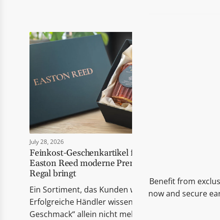
July 28, 2026
Feinkost-Geschenkartikel für Händler: Wie
Easton Reed moderne Premium-Delikatessen ins
Regal bringt
Benefit from exclus
Ein Sortiment, das Kunden wirklich berührt
now and secure ear
Erfolgreiche Händler wissen: Heute reicht „guter
Geschmack“ allein nicht mehr. Die Produkte