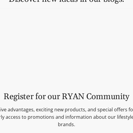
July 23, 2026
J
Easton Reed Herbst & Winter Sortiment –
Register for our RYAN Community
Feinkost Großhandel für Geschenke, Käse,
Raclette & Fondue
ive advantages, exciting new products, and special offers for
Im Herbst verändert sich der Blick auf das
ly access to promotions and information about our lifesty
Feinkostregal. Kunden kaufen wieder anders ein: Sie
brands.
suchen Produkte für Käseabende, Raclette,...