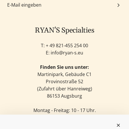
n
r
n
i
c
k
e
n
e
o
n
z
(
r
k
u
4
RYAN'S Specialties
b
o
f
2
h
r
ü
5
i
b
T: +
49 821-455 254 00
g
g
n
h
E:
info@ryan-s.eu
e
F
z
i
n
l
u
n
Finden Sie uns unter:
a
f
z
Martinipark, Gebäude C1
s
ü
u
Provinostraße 52
c
g
f
(Zufahrt über Hanreiweg)
h
e
ü
86153 Augsburg
e
n
g
)
e
Montag - Freitag: 10 - 17 Uhr.
z
n
Samstag: 11 - 14 Uhr.
u
Sonntag: Geschlossen.
m