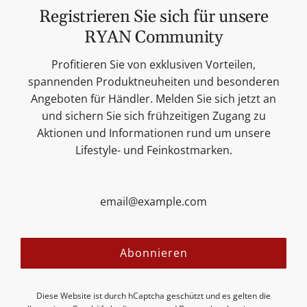
Feinkost
W
Registrieren Sie sich für unsere
Kerzen
a
RYAN Community
Lifestyle & Deko
r
Unsere Marken
Profitieren Sie von exklusiven Vorteilen,
e
Merchandise
spannenden Produktneuheiten und besonderen
n
Blog
Angeboten für Händler. Melden Sie sich jetzt an
k
Suchen
und sichern Sie sich frühzeitigen Zugang zu
o
Kontakt
Aktionen und Informationen rund um unsere
r
Cookie Einstellungen
Lifestyle- und Feinkostmarken.
b
Impressum
h
Datenschutzerklärung
i
Versandbedingungen
n
AGB
z
Sitemap
u
Folgen Sie uns:
Abonnieren
f
ü
g
Diese Website ist durch hCaptcha geschützt und es gelten die
e