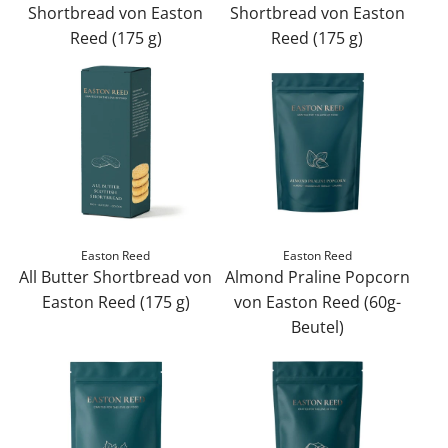
Shortbread von Easton
Shortbread von Easton
Reed (175 g)
Reed (175 g)
C
S
h
a
o
l
c
t
o
e
l
d
a
C
t
a
Easton Reed
Easton Reed
e
r
All Butter Shortbread von
Almond Praline Popcorn
C
a
Easton Reed (175 g)
von Easton Reed (60g-
h
m
A
Beutel)
i
e
l
A
p
l
l
l
S
S
B
m
h
h
u
o
o
o