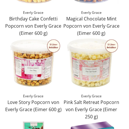
r
c
n
d
S
h
Everly Grace
Everly Grace
A
A
h
Birthday Cake Confetti
Magical Chocolate Mint
)
l
s
o
Popcorn von Everly Grace
Popcorn von Everly Grace
z
m
s
r
(Eimer 600 g)
(Eimer 600 g)
u
o
o
t
B
M
m
n
r
b
i
a
W
d
t
r
r
g
a
S
m
e
t
i
r
y
e
a
h
c
e
m
n
d
d
a
n
p
t
T
a
l
k
h
z
i
y
C
o
o
u
n
Everly Grace
Everly Grace
C
h
r
n
m
Love Story Popcorn von
Pink Salt Retreat Popcorn
z
a
o
b
y
W
Everly Grace (Eimer 600 g)
von Everly Grace (Eimer
u
k
c
h
P
a
L
250 g)
m
e
o
i
o
r
o
P
W
C
l
n