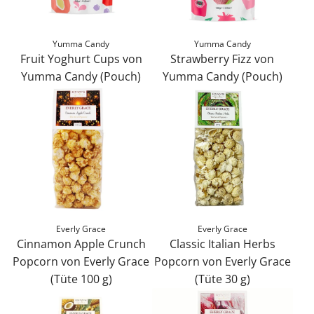
z
u
b
u
f
h
m
Yumma Candy
Yumma Candy
ü
i
Fruit Yoghurt Cups von
Strawberry Fizz von
W
g
n
Yumma Candy (Pouch)
Yumma Candy (Pouch)
a
e
z
F
S
r
n
u
r
t
e
f
u
r
n
ü
i
a
k
g
t
w
o
e
Y
b
r
n
o
e
b
g
r
h
Everly Grace
Everly Grace
h
r
i
Cinnamon Apple Crunch
Classic Italian Herbs
u
y
n
Popcorn von Everly Grace
Popcorn von Everly Grace
r
F
z
(Tüte 100 g)
(Tüte 30 g)
t
i
u
C
C
C
z
f
i
l