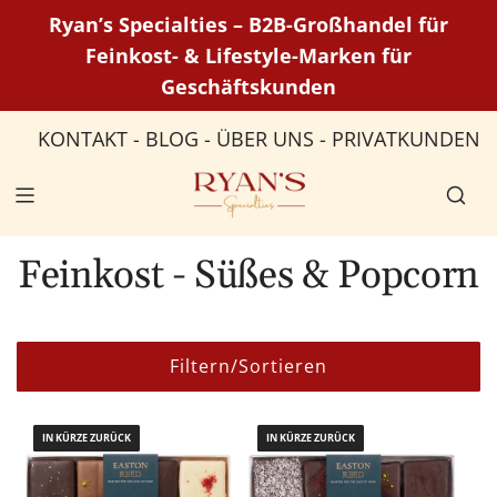
Z
Ryan’s Specialties – B2B-Großhandel für
u
Feinkost- & Lifestyle-Marken für
m
Geschäftskunden
I
n
KONTAKT
-
BLOG
-
ÜBER UNS
-
PRIVATKUNDEN
h
a
l
t
s
Feinkost - Süßes & Popcorn
p
r
i
Filtern/Sortieren
n
g
e
IN KÜRZE ZURÜCK
IN KÜRZE ZURÜCK
n