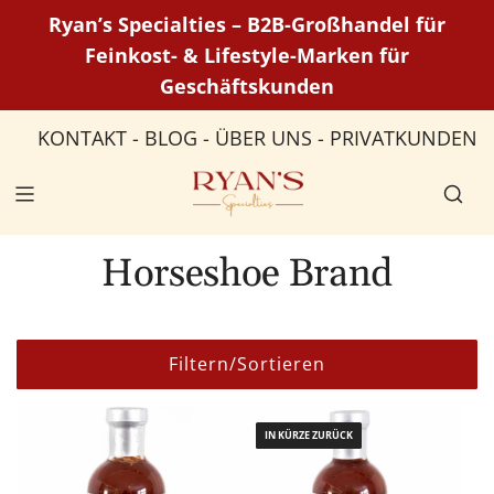
Z
Ryan’s Specialties – B2B-Großhandel für
u
Feinkost- & Lifestyle-Marken für
m
Geschäftskunden
I
n
KONTAKT
-
BLOG
-
ÜBER UNS
-
PRIVATKUNDEN
h
a
l
t
s
Horseshoe Brand
p
r
i
Filtern/Sortieren
n
g
e
IN KÜRZE ZURÜCK
n