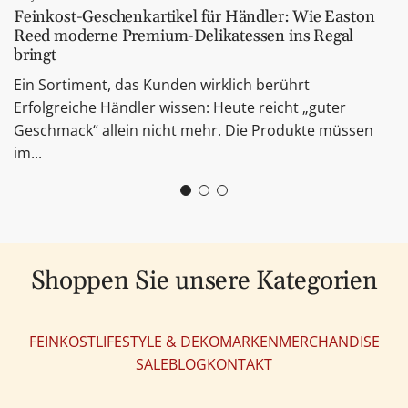
S
z
e
m
Feinkost-Geschenkartikel für Händler: Wie Easton
g
a
u
n
W
Reed moderne Premium-Delikatessen ins Regal
e
u
m
bringt
k
a
n
c
W
o
r
Ein Sortiment, das Kunden wirklich berührt
e
a
r
e
Erfolgreiche Händler wissen: Heute reicht „guter
z
r
b
n
Geschmack“ allein nicht mehr. Die Produkte müssen
u
e
h
k
im...
m
n
i
o
W
k
n
r
a
o
z
b
r
r
u
h
e
b
f
i
n
h
Shoppen Sie unsere Kategorien
ü
n
k
i
g
z
o
n
e
u
FEINKOST
LIFESTYLE & DEKO
MARKEN
MERCHANDISE
r
z
n
f
SALE
BLOG
KONTAKT
b
u
ü
h
f
g