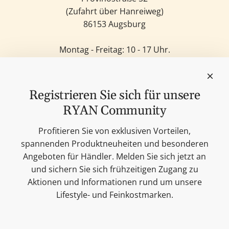
(Zufahrt über Hanreiweg)
86153 Augsburg
Montag - Freitag: 10 - 17 Uhr.
Samstag: 11 - 14 Uhr.
Sonntag: Geschlossen.
Feinkost
Registrieren Sie sich für unsere
Kerzen
RYAN Community
Lifestyle & Deko
Unsere Marken
Profitieren Sie von exklusiven Vorteilen,
Merchandise
spannenden Produktneuheiten und besonderen
Blog
Angeboten für Händler. Melden Sie sich jetzt an
Suchen
und sichern Sie sich frühzeitigen Zugang zu
Kontakt
Aktionen und Informationen rund um unsere
Cookie Einstellungen
Lifestyle- und Feinkostmarken.
Impressum
Datenschutzerklärung
Versandbedingungen