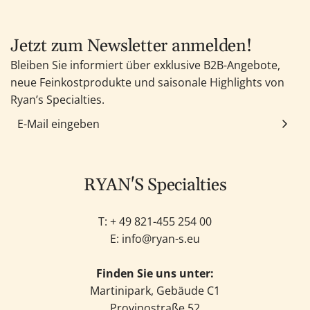
i
ü
e
n
g
n
z
e
Jetzt zum Newsletter anmelden!
u
n
Bleiben Sie informiert über exklusive B2B-Angebote,
f
neue Feinkostprodukte und saisonale Highlights von
ü
Ryan’s Specialties.
g
e
n
RYAN'S Specialties
T: +
49 821-455 254 00
E:
info@ryan-s.eu
Finden Sie uns unter:
Martinipark, Gebäude C1
Provinostraße 52