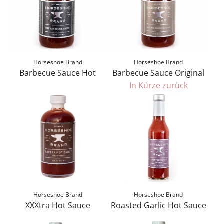
Horseshoe Brand
Horseshoe Brand
Barbecue Sauce Hot
Barbecue Sauce Original
B
In Kürze zurück
a
r
b
e
c
u
e
S
Horseshoe Brand
Horseshoe Brand
a
XXXtra Hot Sauce
Roasted Garlic Hot Sauce
u
X
R
c