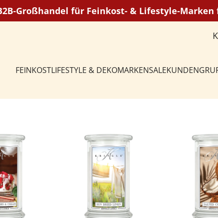
 B2B-Großhandel für Feinkost- & Lifestyle-Marke
FEINKOST
LIFESTYLE & DEKO
MARKEN
SALE
KUNDENGRU