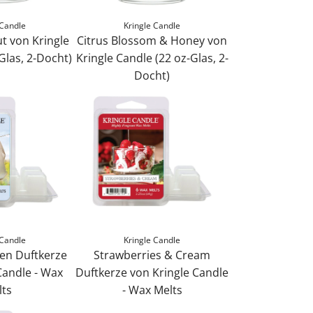
 Candle
Kringle Candle
t von Kringle
Citrus Blossom & Honey von
Glas, 2-Docht)
Kringle Candle (22 oz-Glas, 2-
Docht)
C
i
t
r
u
s
B
l
o
 Candle
Kringle Candle
s
nen Duftkerze
Strawberries & Cream
s
Candle - Wax
Duftkerze von Kringle Candle
o
lts
- Wax Melts
m
S