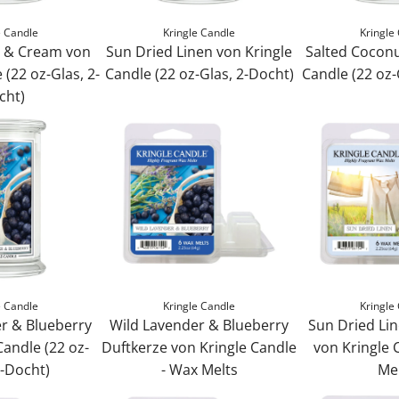
e Candle
Kringle Candle
Kringle
s & Cream von
Sun Dried Linen von Kringle
Salted Coconu
 (22 oz-Glas, 2-
Candle (22 oz-Glas, 2-Docht)
Candle (22 oz-
S
S
cht)
u
a
n
l
D
t
r
e
i
d
e
C
d
o
L
c
i
o
e Candle
Kringle Candle
Kringle
n
n
r & Blueberry
Wild Lavender & Blueberry
Sun Dried Li
e
u
Candle (22 oz-
Duftkerze von Kringle Candle
von Kringle 
n
t
2-Docht)
- Wax Melts
Me
v
v
W
S