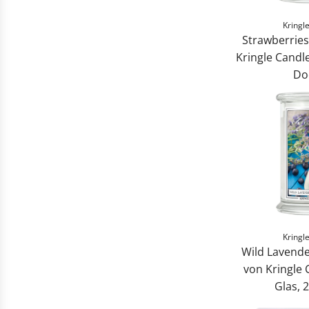
Kringl
Strawberrie
Kringle Candle
Do
S
t
r
a
w
b
e
r
r
Kringl
i
Wild Lavende
e
von Kringle 
s
Glas, 
&
W