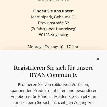
Finden Sie uns unter:
Martinipark, Gebäude C1
Provinostraße 52
(Zufahrt über Hanreiweg)
86153 Augsburg
Montag - Freitag: 10 - 17 Uhr.
Samstag: 11 - 14 Uhr.
Sonntag: Geschlossen.
Feinkost
Registrieren Sie sich für unsere
Kerzen
RYAN Community
Lifestyle & Deko
Unsere Marken
Profitieren Sie von exklusiven Vorteilen,
Merchandise
spannenden Produktneuheiten und besonderen
Blog
Angeboten für Händler. Melden Sie sich jetzt an
Suchen
und sichern Sie sich frühzeitigen Zugang zu
Kontakt