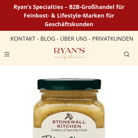
Z
Ryan’s Specialties – B2B-Großhandel für
u
Feinkost- & Lifestyle-Marken für
m
Geschäftskunden
I
n
KONTAKT
-
BLOG
-
ÜBER UNS
-
PRIVATKUNDEN
h
a
l
t
s
p
r
i
n
g
e
n