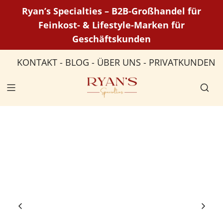
Z
Ryan’s Specialties – B2B-Großhandel für
u
Feinkost- & Lifestyle-Marken für
m
Geschäftskunden
I
n
KONTAKT
-
BLOG
-
ÜBER UNS
-
PRIVATKUNDEN
h
a
l
t
s
p
r
i
n
g
e
n