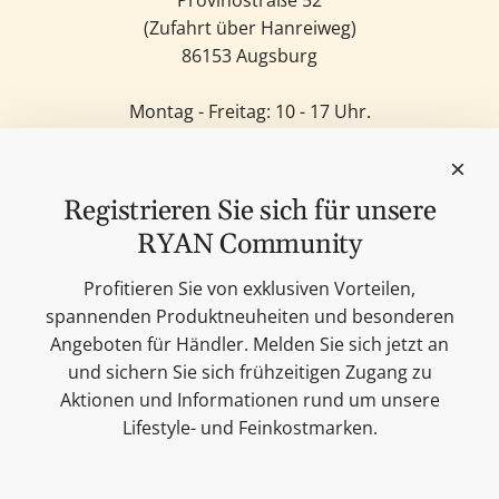
Provinostraße 52
(Zufahrt über Hanreiweg)
86153 Augsburg
Montag - Freitag: 10 - 17 Uhr.
Samstag: 11 - 14 Uhr.
Sonntag: Geschlossen.
Feinkost
Registrieren Sie sich für unsere
Kerzen
RYAN Community
Lifestyle & Deko
Unsere Marken
Profitieren Sie von exklusiven Vorteilen,
Merchandise
spannenden Produktneuheiten und besonderen
Blog
Angeboten für Händler. Melden Sie sich jetzt an
Suchen
und sichern Sie sich frühzeitigen Zugang zu
Kontakt
Aktionen und Informationen rund um unsere
Cookie Einstellungen
Lifestyle- und Feinkostmarken.
Impressum
Datenschutzerklärung