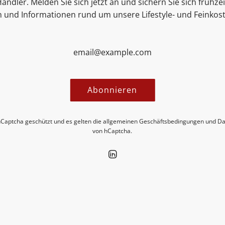
ändler. Melden Sie sich jetzt an und sichern Sie sich frühze
MEHR INFORMATIONEN
n und Informationen rund um unsere Lifestyle- und Feinkos
Abonnieren
hCaptcha geschützt und es gelten die
allgemeinen Geschäftsbedingungen
und
Da
von hCaptcha.
ecken Sie neue Insights in unseren 