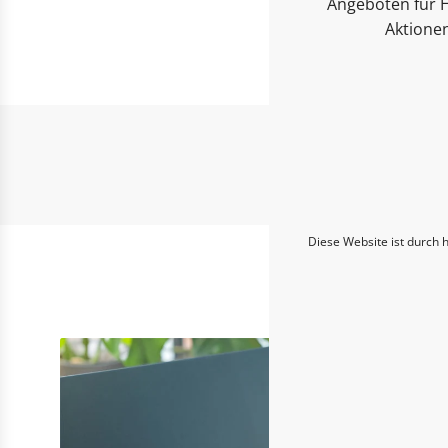
Angeboten für H
Aktione
Diese Website ist durch 
Entd