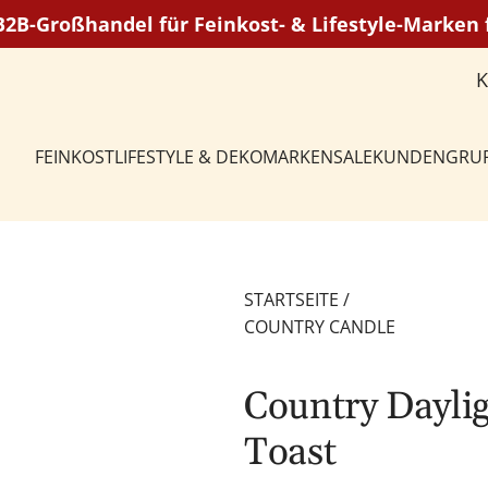
 B2B-Großhandel für Feinkost- & Lifestyle-Marke
FEINKOST
LIFESTYLE & DEKO
MARKEN
SALE
KUNDENGRU
STARTSEITE
/
COUNTRY CANDLE
Country Dayli
Toast