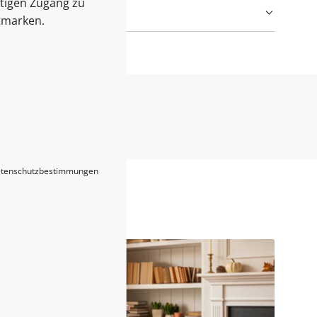
itigen Zugang zu
tmarken.
tenschutzbestimmungen
Blogs