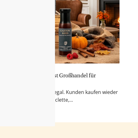
er Sortiment – Feinkost Großhandel für
 & Fondue
r Blick auf das Feinkostregal. Kunden kaufen wieder
kte für Käseabende, Raclette,...