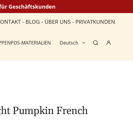
n für Geschäftskunden
KONTAKT
-
BLOG
-
ÜBER UNS
-
PRIVATKUNDEN
PPEN
POS-MATERIALIEN
Deutsch
ght Pumpkin French