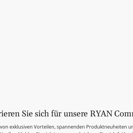
Pumpkin French
Country Candle
Der Duft von Pumpkin French T
Toffee, Ahornbutter, Zimt und
Warum dieses Produkt ideal 
Einzigartiger, herbstlicher
Zwei Dochte für gleichmä
Ideal für die kühlere Jahres
Warum Ihre Kunden diese Ke
Warm und einladend für 
Verleiht dem Raum eine g
Langanhaltender, harmoni
rieren Sie sich für unsere RYAN Co
Holen Sie sich die Pumpkin 
ie von exklusiven Vorteilen, spannenden Produktneuheiten 