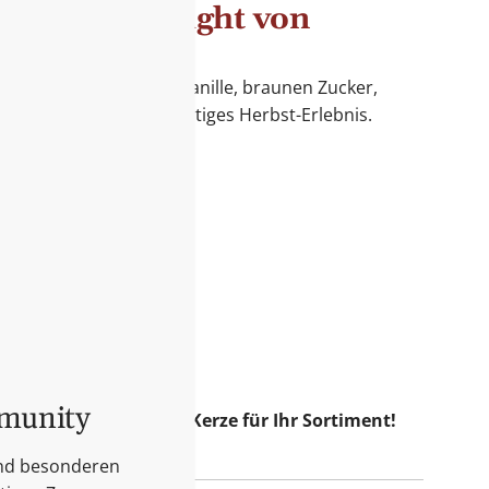
 Toast Daylight von
oast vereint Kürbis, Vanille, braunen Zucker,
 Muskat für ein einzigartiges Herbst-Erlebnis.
für Ihr Sortiment ist:
 Duft
ßiges Brennen
zeit
rze lieben werden:
Herbstabende
emütliche Atmosphäre
scher Duft
mmunity
French Toast Daylight Kerze für Ihr Sortiment!
und besonderen