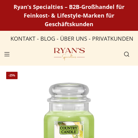
Z
Ryan’s Specialties – B2B-Großhandel für
u
Feinkost- & Lifestyle-Marken für
m
Geschäftskunden
I
n
KONTAKT
-
BLOG
-
ÜBER UNS
-
PRIVATKUNDEN
h
a
l
t
s
-25%
p
r
i
n
g
e
n