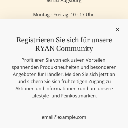
86153 Augsburg
Montag - Freitag: 10 - 17 Uhr.
Samstag: 11 - 14 Uhr.
Sonntag: Geschlossen.
Feinkost
Registrieren Sie sich für unsere
Kerzen
RYAN Community
Lifestyle & Deko
Unsere Marken
Profitieren Sie von exklusiven Vorteilen,
Merchandise
spannenden Produktneuheiten und besonderen
Blog
Angeboten für Händler. Melden Sie sich jetzt an
Suchen
und sichern Sie sich frühzeitigen Zugang zu
Kontakt
Aktionen und Informationen rund um unsere
Cookie Einstellungen
Lifestyle- und Feinkostmarken.
Impressum
Datenschutzerklärung
Versandbedingungen
AGB