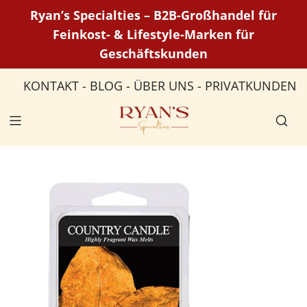
Z
Ryan’s Specialties – B2B-Großhandel für
u
Feinkost- & Lifestyle-Marken für
m
Geschäftskunden
I
n
KONTAKT
-
BLOG
-
ÜBER UNS
-
PRIVATKUNDEN
h
a
l
t
s
p
r
i
n
g
e
n