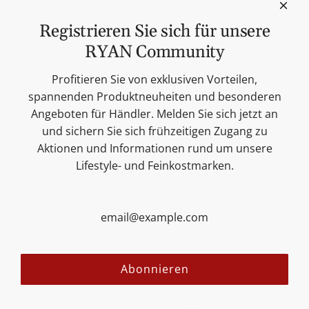
Sonntag: Geschlossen.
Feinkost
Registrieren Sie sich für unsere
Kerzen
RYAN Community
Lifestyle & Deko
Unsere Marken
Profitieren Sie von exklusiven Vorteilen,
Merchandise
spannenden Produktneuheiten und besonderen
Blog
Angeboten für Händler. Melden Sie sich jetzt an
Suchen
und sichern Sie sich frühzeitigen Zugang zu
Kontakt
Aktionen und Informationen rund um unsere
Cookie Einstellungen
Lifestyle- und Feinkostmarken.
Impressum
Datenschutzerklärung
Versandbedingungen
AGB
Sitemap
Folgen Sie uns:
Abonnieren