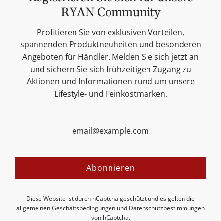
Kerzen
RYAN Community
Lifestyle & Deko
Unsere Marken
Profitieren Sie von exklusiven Vorteilen,
Merchandise
spannenden Produktneuheiten und besonderen
Blog
Angeboten für Händler. Melden Sie sich jetzt an
Suchen
und sichern Sie sich frühzeitigen Zugang zu
Kontakt
Aktionen und Informationen rund um unsere
Cookie Einstellungen
Lifestyle- und Feinkostmarken.
Impressum
Datenschutzerklärung
Versandbedingungen
AGB
Sitemap
Folgen Sie uns:
Abonnieren
Diese Website ist durch hCaptcha geschützt und es gelten die
allgemeinen Geschäftsbedingungen
und
Datenschutzbestimmungen
von hCaptcha.