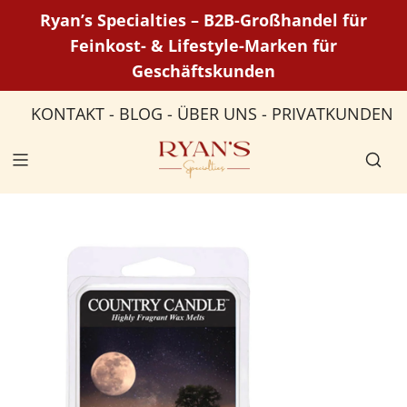
Z
Ryan’s Specialties – B2B-Großhandel für
u
Feinkost- & Lifestyle-Marken für
m
Geschäftskunden
I
n
KONTAKT
-
BLOG
-
ÜBER UNS
-
PRIVATKUNDEN
h
a
l
t
s
p
r
i
n
g
e
n