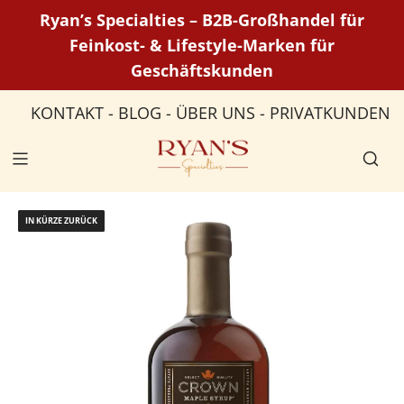
Z
Ryan’s Specialties – B2B-Großhandel für
u
Feinkost- & Lifestyle-Marken für
m
Geschäftskunden
I
n
KONTAKT
-
BLOG
-
ÜBER UNS
-
PRIVATKUNDEN
h
a
l
t
s
IN KÜRZE ZURÜCK
p
r
i
n
g
e
n