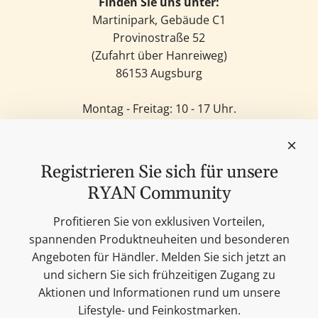
Finden Sie uns unter:
Martinipark, Gebäude C1
Provinostraße 52
(Zufahrt über Hanreiweg)
86153 Augsburg
Montag - Freitag: 10 - 17 Uhr.
Samstag: 11 - 14 Uhr.
Sonntag: Geschlossen.
Feinkost
Registrieren Sie sich für unsere
Kerzen
RYAN Community
Lifestyle & Deko
Unsere Marken
Profitieren Sie von exklusiven Vorteilen,
Merchandise
spannenden Produktneuheiten und besonderen
Blog
Angeboten für Händler. Melden Sie sich jetzt an
Suchen
und sichern Sie sich frühzeitigen Zugang zu
Kontakt
Aktionen und Informationen rund um unsere
Cookie Einstellungen
Lifestyle- und Feinkostmarken.