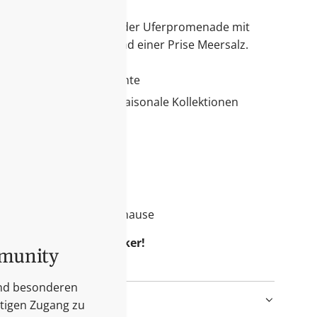
 eines Spaziergangs an der Uferpromenade mit
rdbeeren, rosa Beeren und einer Prise Meersalz.
für Ihr Sortiment ist:
hung für Wohlfühlmomente
e, Geschenkartikel und saisonale Kollektionen
n Kringle Candle
rze lieben werden:
ner Prise Meersalz
 und Sommer
 süße Atmosphäre ins Zuhause
t mit einem Duftklassiker!
mmunity
und besonderen
itigen Zugang zu