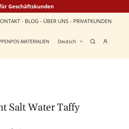
n für Geschäftskunden
KONTAKT
-
BLOG
-
ÜBER UNS
-
PRIVATKUNDEN
PPEN
POS-MATERIALIEN
Deutsch
ht Salt Water Taffy