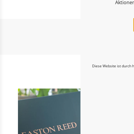
Aktione
Entd
Diese Website ist durch 