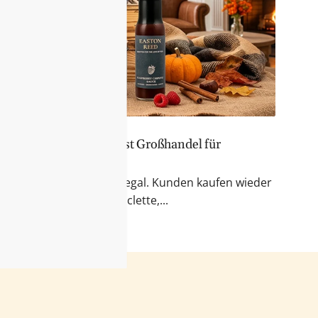
er Sortiment – Feinkost Großhandel für
 & Fondue
r Blick auf das Feinkostregal. Kunden kaufen wieder
kte für Käseabende, Raclette,...