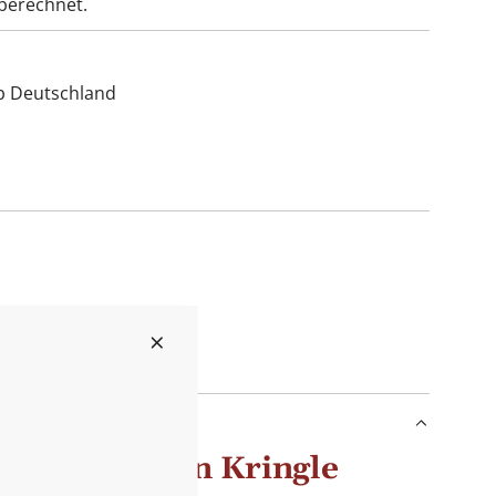
berechnet.
lb Deutschland
y Daylight von Kringle