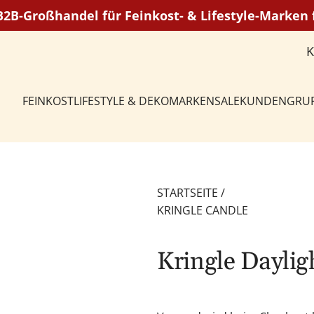
 B2B-Großhandel für Feinkost- & Lifestyle-Marke
FEINKOST
LIFESTYLE & DEKO
MARKEN
SALE
KUNDENGRU
STARTSEITE
/
KRINGLE CANDLE
Kringle Daylig