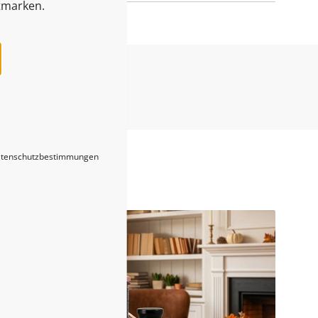
tmarken.
Blogs
tenschutzbestimmungen