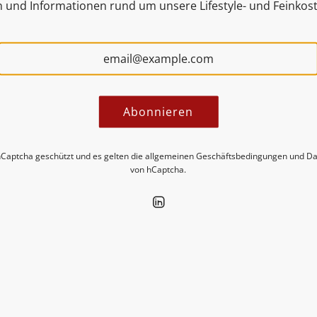
n und Informationen rund um unsere Lifestyle- und Feinkos
Abonnieren
ecken Sie neue Insights in unseren 
hCaptcha geschützt und es gelten die
allgemeinen Geschäftsbedingungen
und
Da
von hCaptcha.