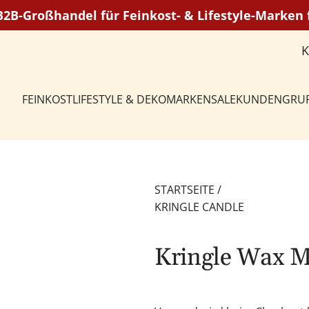
 B2B-Großhandel für Feinkost- & Lifestyle-Marke
FEINKOST
LIFESTYLE & DEKO
MARKEN
SALE
KUNDENGRU
STARTSEITE
/
KRINGLE CANDLE
Kringle Wax M