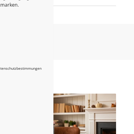
tmarken.
tenschutzbestimmungen
Blogs