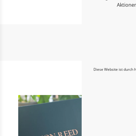
Aktione
Diese Website ist durch 
Entd