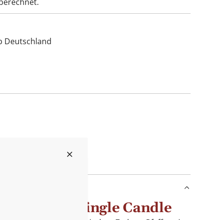
berechnet.
lb Deutschland
elts von Kringle Candle