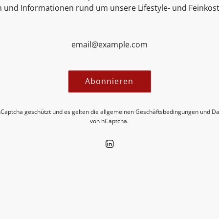
n und Informationen rund um unsere Lifestyle- und Feinkos
Abonnieren
hCaptcha geschützt und es gelten die
allgemeinen Geschäftsbedingungen
und
Da
ecken Sie neue Insights in unseren 
von hCaptcha.