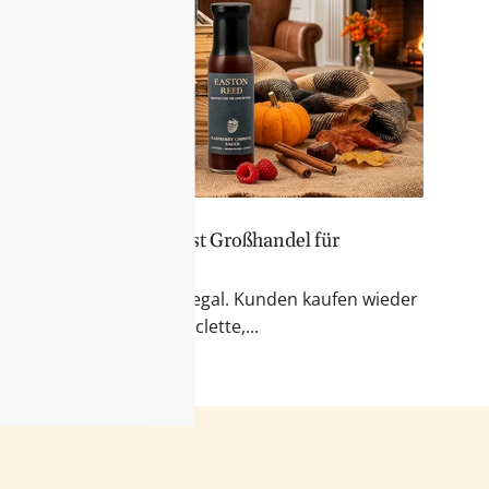
er Sortiment – Feinkost Großhandel für
 & Fondue
r Blick auf das Feinkostregal. Kunden kaufen wieder
kte für Käseabende, Raclette,...