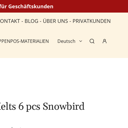
n für Geschäftskunden
KONTAKT
-
BLOG
-
ÜBER UNS
-
PRIVATKUNDEN
PPEN
POS-MATERIALIEN
Deutsch
elts 6 pcs Snowbird